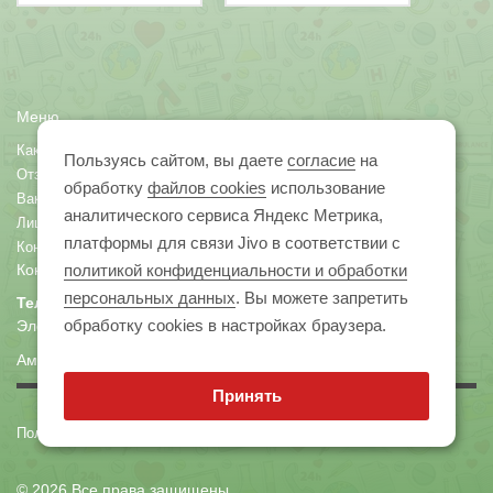
Меню
Как оформить заказ
Карта скидок
Пользуясь сайтом, вы даете
согласие
на
Отзывы
О компании
обработку
файлов cookies
использование
Вакансии
Арендодателям
аналитического сервиса Яндекс Метрика,
Лицензии
Нормативно - правовая база
платформы для связи Jivo в соответствии с
Контакты
Контакты
политикой конфиденциальности и обработки
персональных данных
. Вы можете запретить
Телефон:
8 (4162) 34-03-34
обработку сookies в настройках браузера.
Электронная почта:
help@apteka-semya.ru
Амурская область, г. Благовещенск, ул. Высокая д. 269
Принять
Политика конфиденциальности
© 2026 Все права защищены