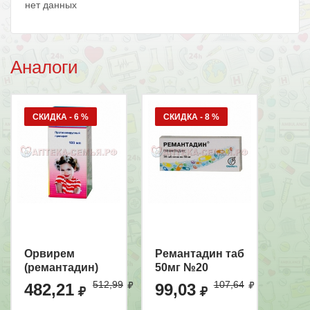
нет данных
Аналоги
СКИДКА - 6 %
СКИДКА - 8 %
Орвирем
Ремантадин таб
(ремантадин)
50мг №20
В КОРЗИНУ
В КОРЗИНУ
0,2% 100мл
512,99
107,64
482,21
99,03
КУПИТЬ В 1 КЛИК
КУПИТЬ В 1 КЛИК
сироп д/дет от
1г